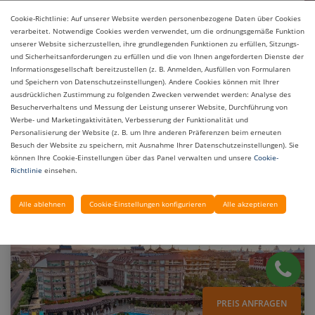
Check-out:
Cookie-Richtlinie: Auf unserer Website werden personenbezogene Daten über Cookies
verarbeitet. Notwendige Cookies werden verwendet, um die ordnungsgemäße Funktion
unserer Website sicherzustellen, ihre grundlegenden Funktionen zu erfüllen, Sitzungs-
Erwachsene:
und Sicherheitsanforderungen zu erfüllen und die von Ihnen angeforderten Dienste der
Informationsgesellschaft bereitzustellen (z. B. Anmelden, Ausfüllen von Formularen
und Speichern von Datenschutzeinstellungen). Andere Cookies können mit Ihrer
Kinder:
ausdrücklichen Zustimmung zu folgenden Zwecken verwendet werden: Analyse des
Besucherverhaltens und Messung der Leistung unserer Website, Durchführung von
Werbe- und Marketingaktivitäten, Verbesserung der Funktionalität und
Personalisierung der Website (z. B. um Ihre anderen Präferenzen beim erneuten
Besuch der Website zu speichern, mit Ausnahme Ihrer Datenschutzeinstellungen). Sie
Jetzt Buchen
können Ihre Cookie-Einstellungen über das Panel verwalten und unsere
Cookie-
Richtlinie
einsehen.
Alle ablehnen
Cookie-Einstellungen konfigurieren
Alle akzeptieren
PREIS ANFRAGEN