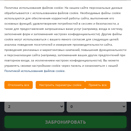
Политика использования файлов cookie: На нашем сайте персональные данные
обрабатываются с использованием файлов cookie. Необходимые файлы cookie
используются для обеспечения корректной работы сайта, выполнения его
основных функций, удовлетворения потребностей в сессиях и безопасности, а
также для предоставления запрошенных вами услуг (например, входа в систему,
заполнения форм и запоминания настроек конфиденциальности). Другие файлы
cookie могут использоваться с вашего явного согласия для следующих целей:
анализа поведения посетителей и измерения производительности сайта,
ЗАПРОСИТЬ ЦЕНУ
проведения рекламных и маркетинговых кампаний, повышения функциональности
и персонализации сайта (например, запоминания ваших других предпочтений при
НАШИ ОТЕЛИ
повторном входе, за исключением настроек конфиденциальности). Вы можете
управлять своими настройками cookie через панель и ознакомиться с нашей
Политикой использования файлов cookie
.
Стандартный номер (с видом на
ДАТА ЗАЕЗДА
ДАТА ВЫЕЗДА
Отклонить все
Настроить параметры cookie
Принять все
сушу)
ВЗРОСЛЫЕ
ДЕТИ
Уютное пространство в главном здании с видом на
природные пейзажи.
ЗАБРОНИРОВАТЬ
35 m²