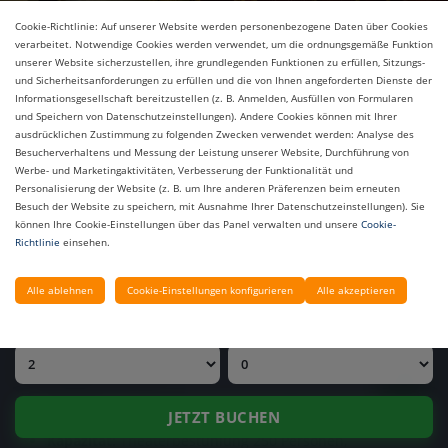
Cookie-Richtlinie: Auf unserer Website werden personenbezogene Daten über Cookies
verarbeitet. Notwendige Cookies werden verwendet, um die ordnungsgemäße Funktion
unserer Website sicherzustellen, ihre grundlegenden Funktionen zu erfüllen, Sitzungs-
und Sicherheitsanforderungen zu erfüllen und die von Ihnen angeforderten Dienste der
Informationsgesellschaft bereitzustellen (z. B. Anmelden, Ausfüllen von Formularen
und Speichern von Datenschutzeinstellungen). Andere Cookies können mit Ihrer
ausdrücklichen Zustimmung zu folgenden Zwecken verwendet werden: Analyse des
Besucherverhaltens und Messung der Leistung unserer Website, Durchführung von
PREIS ANFRAGEN
Werbe- und Marketingaktivitäten, Verbesserung der Funktionalität und
Der moderne und elegante Daphne Konferenzsaal im
Personalisierung der Website (z. B. um Ihre anderen Präferenzen beim erneuten
UNSERE HOTELS
Sunmelia Beach Resort wurde entwickelt, um den
Besuch der Website zu speichern, mit Ausnahme Ihrer Datenschutzeinstellungen). Sie
können Ihre Cookie-Einstellungen über das Panel verwalten und unsere
Cookie-
Anforderungen der Geschäftswelt gerecht zu werden.
Richtlinie
einsehen.
Mit einer Fläche von 594 m², einer Deckenhöhe von 2,8
ANREISEDATUM
ABREISEDATUM
m und den Maßen 27 m x 22 m bietet er eine ideale
Alle ablehnen
Cookie-Einstellungen konfigurieren
Alle akzeptieren
Umgebung für Firmenmeetings, Seminare und
ERWACHSENE
KINDER
besondere Veranstaltungen.
Raumeigenschaften:
Fläche:
594 m² (27 m Länge, 22 m Breite)
JETZT BUCHEN
Deckenhöhe:
2,8 m
Kapazität:
Theaterbestuhlung 250 Personen,