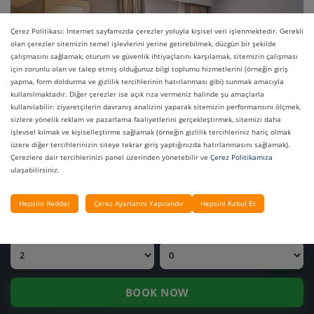
Çerez Politikası: İnternet sayfamızda çerezler yoluyla kişisel veri işlenmektedir. Gerekli
olan çerezler sitemizin temel işlevlerini yerine getirebilmek, düzgün bir şekilde
çalışmasını sağlamak, oturum ve güvenlik ihtiyaçlarını karşılamak, sitemizin çalışması
için zorunlu olan ve talep etmiş olduğunuz bilgi toplumu hizmetlerini (örneğin giriş
yapma, form doldurma ve gizlilik tercihlerinin hatırlanması gibi) sunmak amacıyla
kullanılmaktadır. Diğer çerezler ise açık rıza vermeniz halinde şu amaçlarla
kullanılabilir: ziyaretçilerin davranış analizini yaparak sitemizin performansını ölçmek,
FIYAT SORGULA
sizlere yönelik reklam ve pazarlama faaliyetlerini gerçekleştirmek, sitemizi daha
işlevsel kılmak ve kişiselleştirme sağlamak (örneğin gizlilik tercihleriniz hariç olmak
OTELLERIMIZ
üzere diğer tercihlerinizin siteye tekrar giriş yaptığınızda hatırlanmasını sağlamak).
Çerezlere dair tercihlerinizi panel üzerinden yönetebilir ve
Çerez Politikamıza
ulaşabilirsiniz.
Standart Oda (Kara Manzaralı)
GIRIŞ TARIHI
ÇIKIŞ TARIHI
Hepsini Reddet
Çerez Ayarlarını Yapılandır
Hepsini Kabul Et
YETIŞKIN
ÇOCUK
Ana binada, doğal manzaraya bakan konforlu bir
mekan.
35 m²
BOOK NOW
2 yetişkin + 1 çocuk