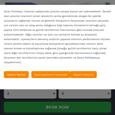
Çerez Politikası: İnternet sayfamızda çerezler yoluyla kişisel veri işlenmektedir. Gerekli
olan çerezler sitemizin temel işlevlerini yerine getirebilmek, düzgün bir şekilde
çalışmasını sağlamak, oturum ve güvenlik ihtiyaçlarını karşılamak, sitemizin çalışması
için zorunlu olan ve talep etmiş olduğunuz bilgi toplumu hizmetlerini (örneğin giriş
yapma, form doldurma ve gizlilik tercihlerinin hatırlanması gibi) sunmak amacıyla
kullanılmaktadır. Diğer çerezler ise açık rıza vermeniz halinde şu amaçlarla
kullanılabilir: ziyaretçilerin davranış analizini yaparak sitemizin performansını ölçmek,
FIYAT SORGULA
sizlere yönelik reklam ve pazarlama faaliyetlerini gerçekleştirmek, sitemizi daha
işlevsel kılmak ve kişiselleştirme sağlamak (örneğin gizlilik tercihleriniz hariç olmak
OTELLERIMIZ
üzere diğer tercihlerinizin siteye tekrar giriş yaptığınızda hatırlanmasını sağlamak).
Çerezlere dair tercihlerinizi panel üzerinden yönetebilir ve
Çerez Politikamıza
ulaşabilirsiniz.
Oda Özellikleri
GIRIŞ TARIHI
ÇIKIŞ TARIHI
Hepsini Reddet
Çerez Ayarlarını Yapılandır
Hepsini Kabul Et
Laminat Zemin
Büyük çift kişilik yatak veya iki ayrı tek kişilik yatak
YETIŞKIN
ÇOCUK
Merkezi klima
Balkon
Wifi (Ücretsiz)
Uydu TV (LCD)
BOOK NOW
TV'den müzik yayını