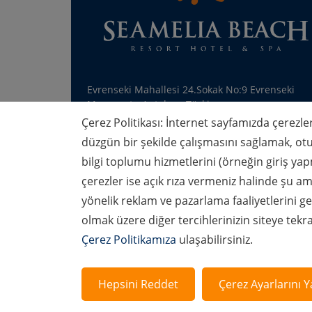
Evrenseki Mahallesi 24.Sokak No:9 Evrenseki
Manavgat - Antalya - Türkiye
Çerez Politikası: İnternet sayfamızda çerezler
Konum Aç :
Google Maps
-
Apple Maps​
düzgün bir şekilde çalışmasını sağlamak, otu
bilgi toplumu hizmetlerini (örneğin giriş ya
Rezervasyon :
+90 (242) 212 14 32
çerezler ise açık rıza vermeniz halinde şu ama
info@ameliabeachresort.com
yönelik reklam ve pazarlama faaliyetlerini ger
olmak üzere diğer tercihlerinizin siteye tekr
Çerez Politikamıza
ulaşabilirsiniz.
Hepsini Reddet
Çerez Ayarlarını Y