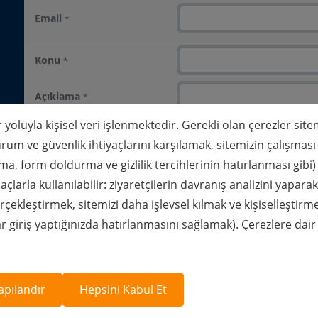
Email
*
Konu
*
Açıklama
*
 yoluyla kişisel veri işlenmektedir. Gerekli olan çerezler site
rum ve güvenlik ihtiyaçlarını karşılamak, sitemizin çalışması
pma, form doldurma ve gizlilik tercihlerinin hatırlanması gib
çlarla kullanılabilir: ziyaretçilerin davranış analizini yapar
çekleştirmek, sitemizi daha işlevsel kılmak ve kişiselleştirme
ar giriş yaptığınızda hatırlanmasını sağlamak). Çerezlere dair
İletişim formunda yer alan bilgileri okudum ve anladım.
Gönder
apılandır
Hepsini Kabul Et