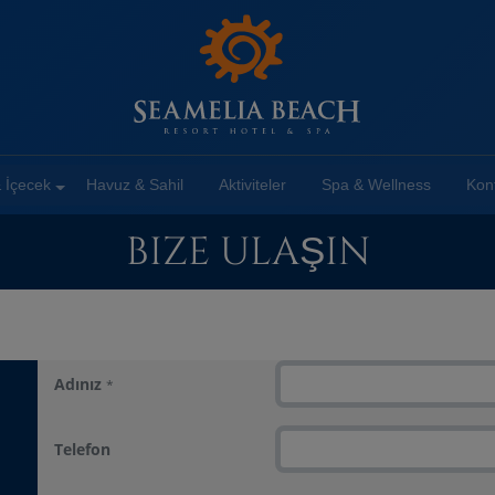
 İçecek
Havuz & Sahil
Aktiviteler
Spa & Wellness
Konf
BIZE ULAŞIN
Adınız
*
Telefon